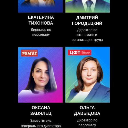
переходе на
чек-листы)
удаленную работу
ЕКАТЕРИНА
ДМИТРИЙ
ТИХОНОВА
ГОРОДЕЦКИЙ
Директор по
Директор по
персоналу
экономике и
организации труда
МАСТЕР-КЛАСС:
Как подключать и
РАЗБОР ПОЛЕТОВ
координировать
(CRAZY CASES):
различные
Как мы «ловили ножи»
подразделения и
при экстренном
линейного руководителя
переходе на
при переводе
удаленную работу
сотрудников на удаленку
(HR, ВК, IT, безопасность)
Матрица
ответственности
ОКСАНА
ОЛЬГА
ЗАВЯЛЕЦ
ДАВЫДОВА
Директор по
Заместитель
персоналу
генерального директора