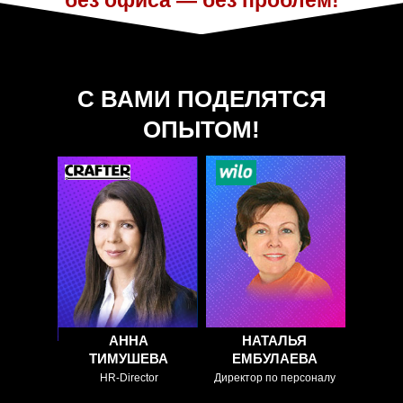
без офиса — без проблем!
С ВАМИ ПОДЕЛЯТСЯ
ОПЫТОМ!
ДОКЛАД:
АНАЛИТИЧЕСКИЙ
Различия в управлении
ДОКЛАД:
удаленной и офисной
Нет офиса нет
командой, мотивация и
проблем – первый
адаптация сотрудников
экстремальный опыт
- как правильно
выстроить работу для
и будущее
роста эффективности.
удаленной работы
АННА
НАТАЛЬЯ
ТИМУШЕВА
ЕМБУЛАЕВА
HR-Director
Директор по персоналу