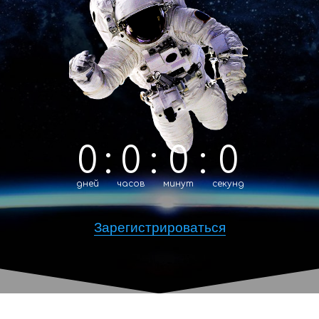
0
:
0
:
0
:
0
дней
часов
минут
секунд
Зарегистрироваться