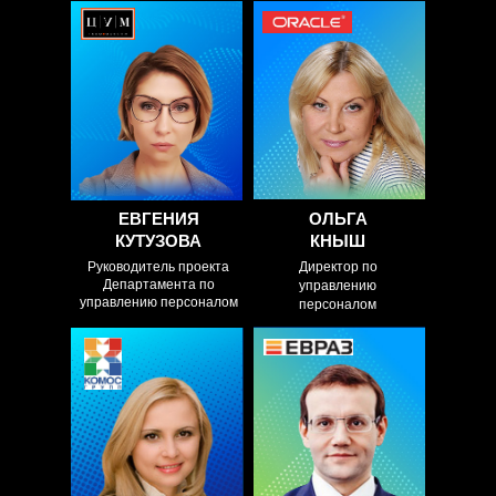
ДИСКУССИЯ:
ДИСКУССИЯ:
Как обеспечить
Как обеспечить
продуктивность
продуктивность
удаленных
удаленных
сотрудников на
сотрудников на уровне
уровне офисных?
офисных?
ЕВГЕНИЯ
ОЛЬГА
КУТУЗОВА
КНЫШ
Руководитель проекта
Директор по
Департамента по
управлению
управлению персоналом
персоналом
МАСТЕР-КЛАСС:
РАЗБОР
Как понять, какие
ПОЛЕТОВ
подразделения компании
(CRAZY CASES):
можно сделать
Как мы «ловили
удаленными командами и
как организовать перевод
ножи» при
на удаленку? (Оценочные
экстренном
инструменты-матрицы,