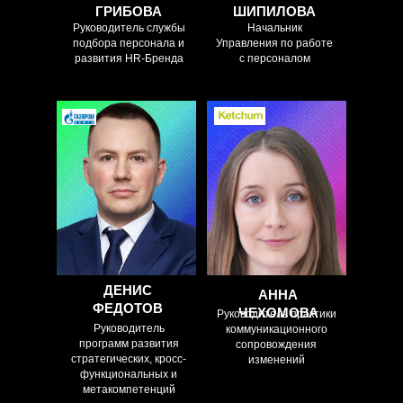
ГРИБОВА
ШИПИЛОВА
Руководитель службы
Начальник
подбора персонала и
Управления по работе
развития HR-Бренда
с персоналом
ДОКЛАД:
это тоже касается:
РЕГИСТРАЦИЯ
новые возможности
УЧАСТНИКОВ,
обучения и развития
ЗНАКОМСТВО
в режиме удаленной
работы от кафедры
стратегических
компетенций
«Газпром нефти»
ДЕНИС
АННА
ФЕДОТОВ
ЧЕХОМОВА
Руководитель практики
Руководитель
коммуникационного
Советник генерального
программ развития
сопровождения
директора
стратегических, кросс-
изменений
функциональных и
метакомпетенций