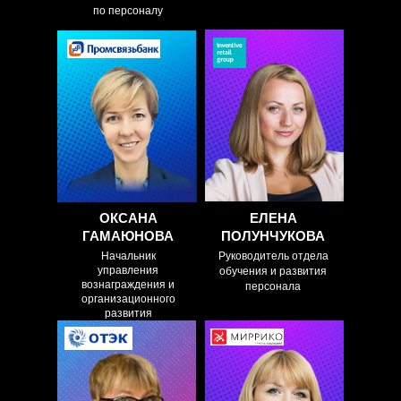
по персоналу
ДОКЛАД:
ДОКЛАД:
Адаптация системы
Передовые практики
мотивации и
построения
социальный пакет для
эффективных
удаленных
коммуникаций
сотрудников Что
виртуальных команд
нужно учесть для
эффективности?
ОКСАНА
ЕЛЕНА
ГАМАЮНОВА
ПОЛУНЧУКОВА
Начальник
Руководитель отдела
управления
обучения и развития
вознаграждения и
персонала
организационного
развития
ДОКЛАД:
ДОКЛАД:
Как создаётся
Выработка
Команда и
эффективных