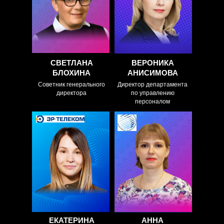
поддерживается
процессов контроля
чувство команды при
для удаленного
удалённой работе?
режима работы
СВЕТЛАНА
ВЕРОНИКА
БЛОХИНА
АНИСИМОВА
Советник генерального
Директор департамента
директора
по управлению
персоналом
ДОКЛАД:
Как помочь
руководителям
ДОКЛАД:
осуществлять контроль
Законодательные
за полноценной
нормы об удаленной
деятельностью
работе, пробелы –
удаленных сотрудников.
решения
Как выстроить
коммуникации?
ЕКАТЕРИНА
АННА