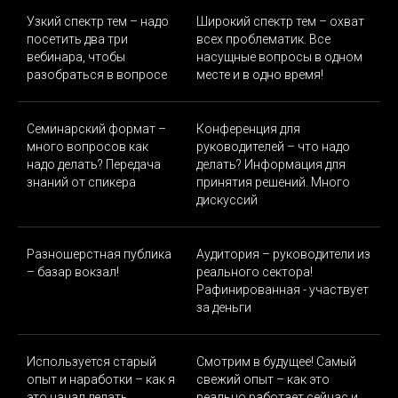
Узкий спектр тем – надо
Широкий спектр тем – охват
посетить два три
всех проблематик. Все
вебинара, чтобы
насущные вопросы в одном
разобраться в вопросе
месте и в одно время!
Семинарский формат –
Конференция для
много вопросов как
руководителей – что надо
надо делать? Передача
делать? Информация для
знаний от спикера
принятия решений. Много
дискуссий
Разношерстная публика
Аудитория – руководители из
– базар вокзал!
реального сектора!
Рафинированная - участвует
за деньги
Используется старый
Смотрим в будущее! Самый
опыт и наработки – как я
свежий опыт – как это
это начал делать
реально работает сейчас и